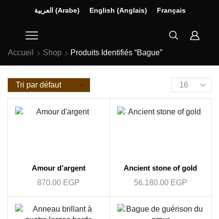
العربية
(
Arabe
)
English
(
Anglais
)
Français
Accueil
Shop
Produits Identifiés “Bague”
Amour d’argent
Ancient stone of gold
870.00
EGP
56,180.00
EGP