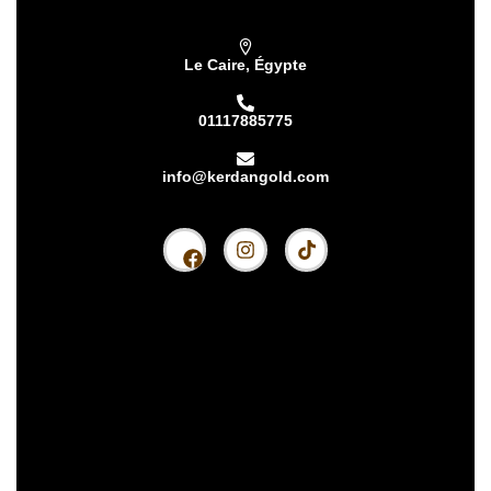
Le Caire, Égypte
01117885775
info@kerdangold.com
Accueil
À propos
Kardhan Silver
Kerdan Or
Lingot de Kerdan
Partenaires Kerdan