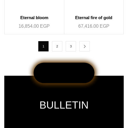
Eternal bloom
Eternal fire of gold
16,854.00
EGP
67,416.00
EGP
1
2
3
BULLETIN
Subscribe our newsletter & get latest
updations