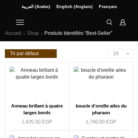
العربية
(
Arabe
)
English
(
Anglais
)
Français
Accueil
Shop
Produits Identifiés “best-Seller”
Anneau brillant à quatre
boucle d’oreille ailes du
larges bords
pharaon
1,435.50
EGP
1,740.00
EGP