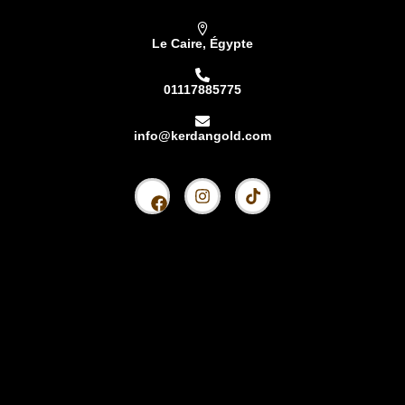
Le Caire, Égypte
01117885775
info@kerdangold.com
Accueil
À propos
Kardhan Silver
Kerdan Or
Lingot de Kerdan
Partenaires Kerdan