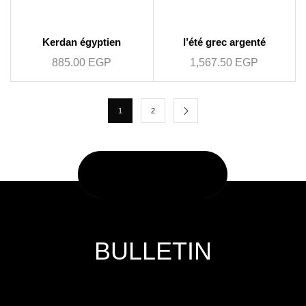
Kerdan égyptien
l’été grec argenté
885.00
EGP
1,567.50
EGP
1
2
BULLETIN
Subscribe our newsletter & get latest updations