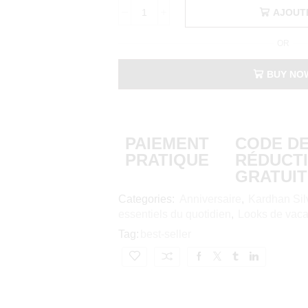
AJOUT
OR
BUY NO
PAIEMENT
CODE D
PRATIQUE
RÉDUCT
GRATUIT
Categories:
Anniversaire
,
Kardhan Sil
essentiels du quotidien
,
Looks de vac
Tag:
best-seller