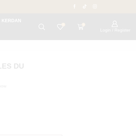
E KERDAN
0
0
Login / Register
LES DU
 now