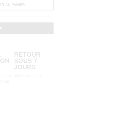
ER AU PANIER
W
E
RETOUR
ION
SOUS 7
JOURS
ver
,
Kemit Kerdan
,
Les
ances