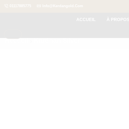
01117885775
Info@kerdangold.com
ACCUEIL
À PROPO
Accueil
Kardhan Silver