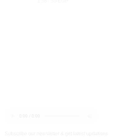
1,567.50
EGP
bulletin
Subscribe our newsletter & get latest updations