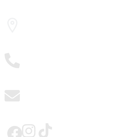
Le Caire, Égypte
01117885775
info@kerdangold.com