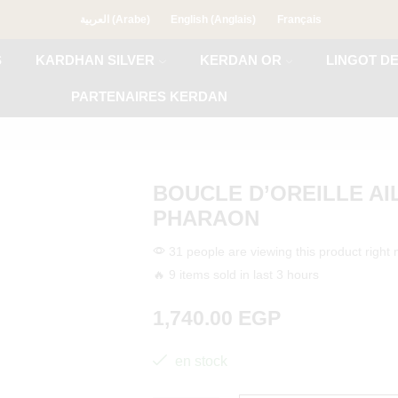
العربية
(
Arabe
)
English
(
Anglais
)
Français
S
KARDHAN SILVER
KERDAN OR
LINGOT D
PARTENAIRES KERDAN
BOUCLE D’OREILLE AI
PHARAON
31 people are viewing this product right
🔥 9 items sold in last 3 hours
1,740.00
EGP
en stock