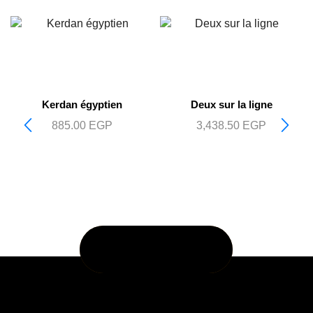
Kerdan égyptien
Deux sur la ligne
885.00
EGP
3,438.50
EGP