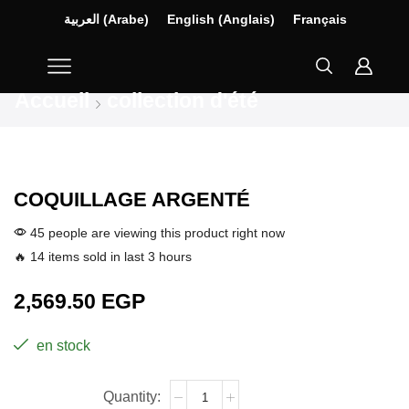
العربية
(
Arabe
)
English
(
Anglais
)
Français
Accueil
collection d'été
COQUILLAGE ARGENTÉ
45 people are viewing this product right now
🔥 14 items sold in last 3 hours
2,569.50
EGP
en stock