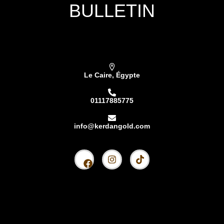
BULLETIN
Subscribe our newsletter & get latest updations
Le Caire, Égypte
01117885775
info@kerdangold.com
Accueil
À propos
Kardhan Silver