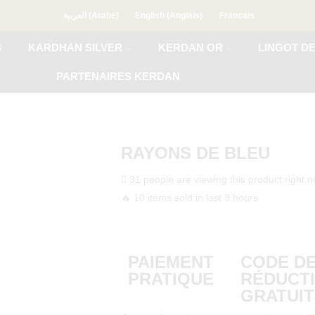
العربية
(
Arabe
)
English
(
Anglais
)
Français
S
KARDHAN SILVER
KERDAN OR
LINGOT D
PARTENAIRES KERDAN
RAYONS DE BLEU
31 people are viewing this product right 
🔥 10 items sold in last 3 hours
PAIEMENT
CODE D
PRATIQUE
RÉDUCT
GRATUIT