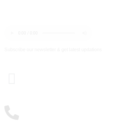
bulletin
Subscribe our newsletter & get latest updations
Le Caire, Égypte
01117885775