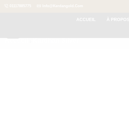
01117885775
Info@kerdangold.com
ACCUEIL
À PROPO
Accueil
Kardhan Silver