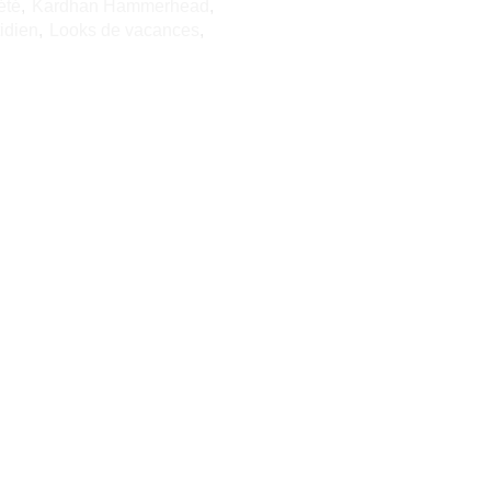
été
,
Kardhan Hammerhead
,
idien
,
Looks de vacances
,