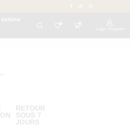
E KERDAN
0
0
Login / Register
now
E
RETOUR
ION
SOUS 7
JOURS