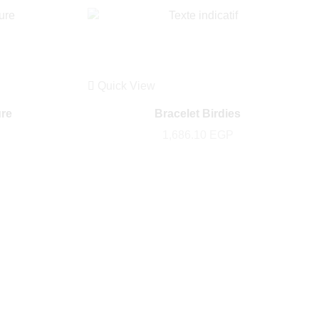
Quick View
ure
Bracelet Birdies
1,686.10
EGP