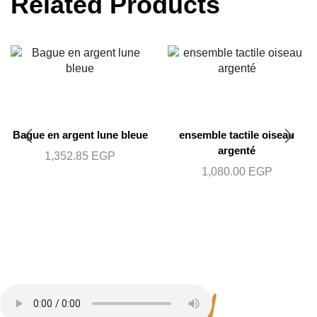
Related Products
Bague en argent lune bleue
ensemble tactile oiseau
argenté
1,352.85
EGP
1,080.00
EGP