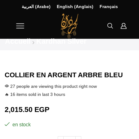
العربية
(
Arabe
)
English
(
Anglais
)
Français
Accueil
Kardhan Silver
COLLIER EN ARGENT ARBRE BLEU
27 people are viewing this product right now
🔥 16 items sold in last 3 hours
2,015.50
EGP
en stock