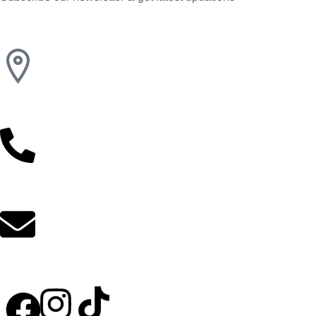
Le Caire, Égypte
01117885775
info@kerdangold.com