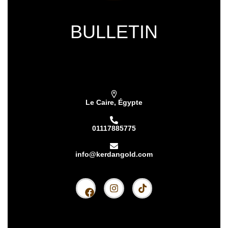
BULLETIN
Subscribe our newsletter & get latest
updations
Le Caire, Égypte
01117885775
info@kerdangold.com
Accueil
À propos
Kardhan Silver