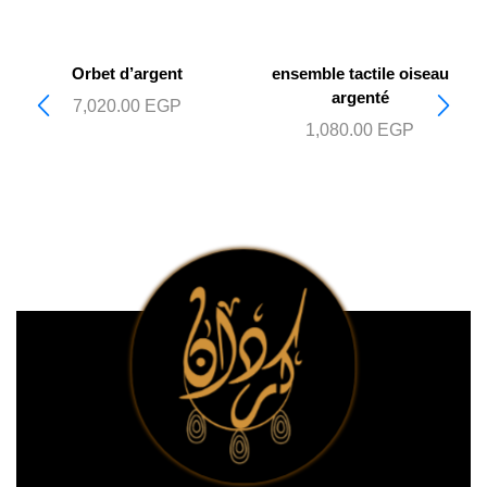
Orbet d’argent
ensemble tactile oiseau
argenté
7,020.00
EGP
1,080.00
EGP