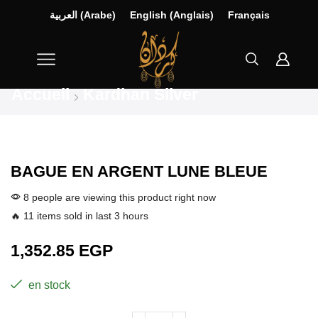
العربية
(
Arabe
)
English
(
Anglais
)
Français
Accueil
Kardhan Silver
BAGUE EN ARGENT LUNE BLEUE
8 people are viewing this product right now
🔥 11 items sold in last 3 hours
1,352.85
EGP
en stock