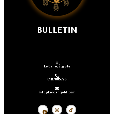
BULLETIN
Subscribe our newsletter & get latest
updations
Le Caire, Égypte
01117885775
info@kerdangold.com