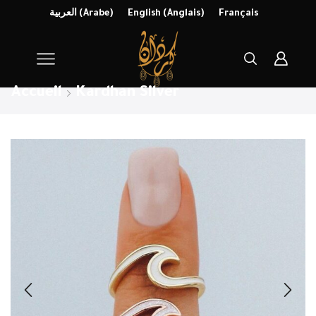
العربية
(
Arabe
)
English
(
Anglais
)
Français
Accueil
Kardhan Silver