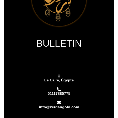
BULLETIN
Subscribe our newsletter & get latest
updations
Le Caire, Égypte
01117885775
info@kerdangold.com