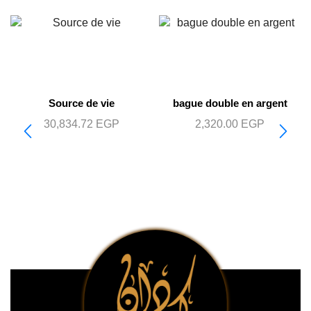
Source de vie
bague double en argent
30,834.72
EGP
2,320.00
EGP