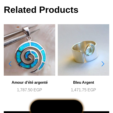
Related Products
Amour d’été argenté
Bleu Argent
1,787.50
EGP
1,471.75
EGP