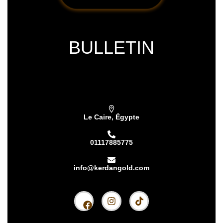
BULLETIN
Subscribe our newsletter & get latest
updations
Le Caire, Égypte
01117885775
info@kerdangold.com