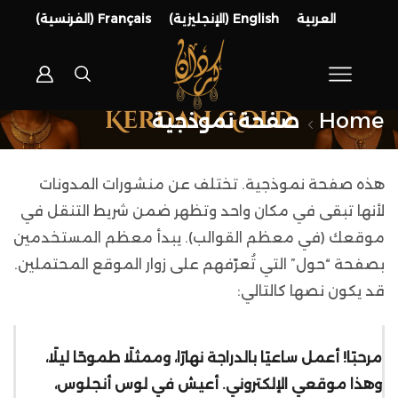
العربية
English
(
الإنجليزية
)
Français
(
الفرنسية
)
Home
صفحة نموذجية
هذه صفحة نموذجية. تختلف عن منشورات المدونات
لأنها تبقى في مكان واحد وتظهر ضمن شريط التنقل في
موقعك (في معظم القوالب). يبدأ معظم المستخدمين
بصفحة “حول” التي تُعرّفهم على زوار الموقع المحتملين.
قد يكون نصها كالتالي:
مرحبًا! أعمل ساعيًا بالدراجة نهارًا، وممثلًا طموحًا ليلًا،
وهذا موقعي الإلكتروني. أعيش في لوس أنجلوس،